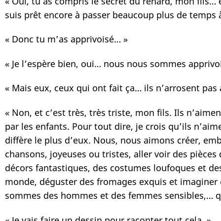
« Oui, tu as compris le secret du renard, mon fils… e
suis prêt encore à passer beaucoup plus de temps à
« Donc tu m’as apprivoisé… »
« Je l’espère bien, oui… nous nous sommes apprivo
« Mais eux, ceux qui ont fait ça… ils n’arrosent pa
« Non, et c’est très, très triste, mon fils. Ils n’a
par les enfants. Pour tout dire, je crois qu’ils n’aim
diffère le plus d’eux. Nous, nous aimons créer, embel
chansons, joyeuses ou tristes, aller voir des pièces
décors fantastiques, des costumes loufoques et des 
monde, déguster des fromages exquis et imaginer de
sommes des hommes et des femmes sensibles,… qui
« Je vais faire un dessin pour raconter tout cela. »