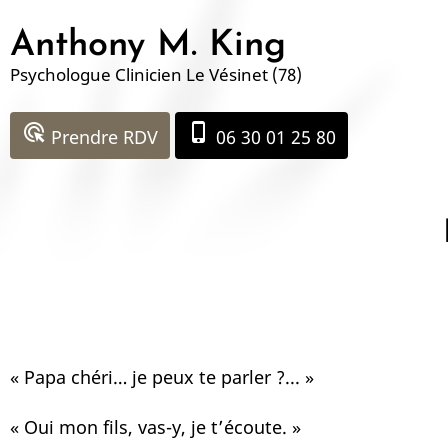
Aller
Anthony M. King
au
contenu
Psychologue Clinicien Le Vésinet (78)
principal
ads_click
phone_iphone
Prendre RDV
06 30 01 25 80
« Papa chéri… je peux te parler ?... »
« Oui mon fils, vas-y, je t’écoute. »