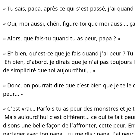
« Tu sais, papa, après ce qui s’est passé, j’ai qua
« Oui, moi aussi, chéri, figure-toi que moi aussi… ç
« Alors, que fais-tu quand tu as peur, papa ? »
« Eh bien, qu’est-ce que je fais quand j’ai peur ? T
Eh bien, d’abord, je dirais que je n’ai pas toujours
de simplicité que toi aujourd’hui… »
« Donc, on pourrait dire que c’est bien que je te le 
peur… »
« C’est vrai… Parfois tu as peur des monstres et je
Mais aujourd’hui c’est différent… ce qui te fait pe
disons une belle façon de l’affronter, cette peur. 
partager avec ton papa… tu me dis : papa, j’ai peur.