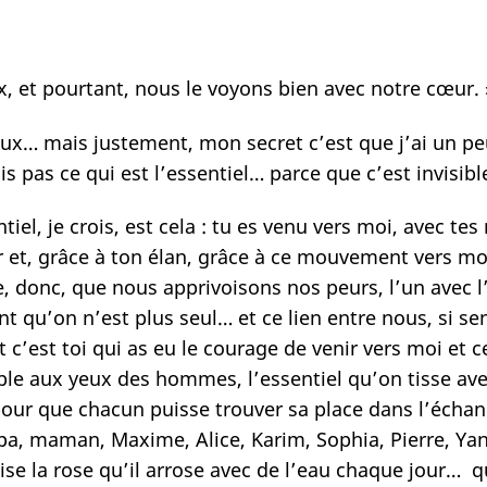
eux, et pourtant, nous le voyons bien avec notre cœur. 
s yeux… mais justement, mon secret c’est que j’ai un 
is pas ce qui est l’essentiel… parce que c’est invisibl
tiel, je crois, est cela : tu es venu vers moi, avec te
et, grâce à ton élan, grâce à ce mouvement vers moi, 
 donc, que nous apprivoisons nos peurs, l’un avec l’a
t qu’on n’est plus seul… et ce lien entre nous, si se
et c’est toi qui as eu le courage de venir vers moi et c
visible aux yeux des hommes, l’essentiel qu’on tisse av
, pour que chacun puisse trouver sa place dans l’éc
a, maman, Maxime, Alice, Karim, Sophia, Pierre, Yann, 
ise la rose qu’il arrose avec de l’eau chaque jour… qu