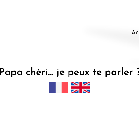
M
Ac
na
Papa chéri… je peux te parler 