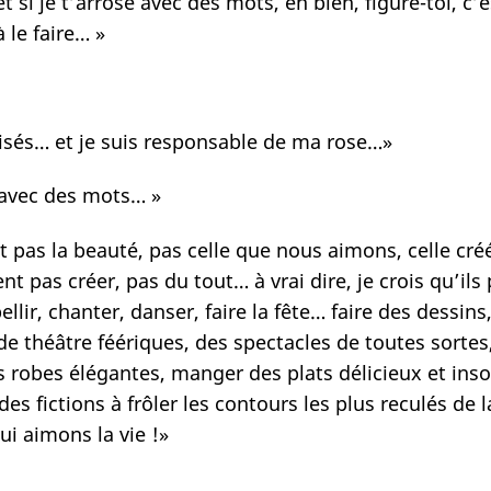
t si je t’arrose avec des mots, eh bien, figure-toi, c
 le faire… »
isés… et je suis responsable de ma rose…»
s avec des mots… »
iment pas la beauté, pas celle que nous aimons, celle 
ent pas créer, pas du tout… à vrai dire, je crois qu’il
lir, chanter, danser, faire la fête… faire des dessins
 de théâtre féériques, des spectacles de toutes sortes
robes élégantes, manger des plats délicieux et insoli
s fictions à frôler les contours les plus reculés de 
 aimons la vie !»