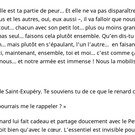
elle est ta partie de peur… Et elle ne va pas dispara
ous et les autres, oui, eux aussi –, il va falloir que n
tout… chacun avec son petit lot… plus ou moins grand
pas seul… faisons cela plutôt ensemble. Qu’en dis-tu
… mais plutôt en s’épaulant, l’un l’autre… en faisan
ci, maintenant, ensemble, toi et moi… c’est comme 
à nous… et notre armée est immense ! Nous la mobilis
 Saint-Exupéry. Te souviens tu de ce que le renard di
ourrais me le rappeler ? »
nard lui fait cadeau et partage doucement avec le Peti
voit bien qu’avec le cœur. L’essentiel est invisible pou