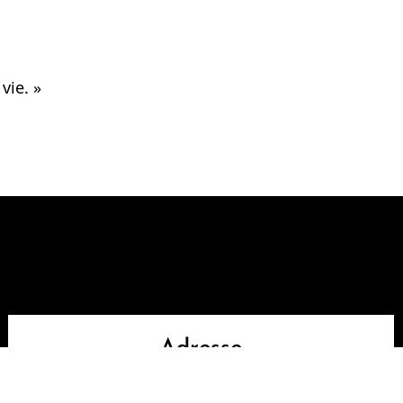
vie. »
Adresse
3, Rue Thiers